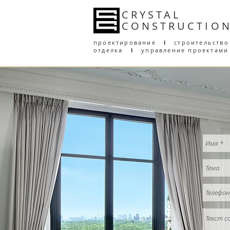
CRYSTAL
CONSTRUCT
I
O
проектирование
l
строительство
отделка
l
управление проектами