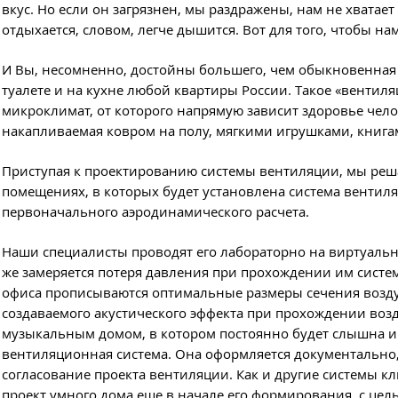
вкус. Но если он загрязнен, мы раздражены, нам не хватает
отдыхается, словом, легче дышится. Вот для того, чтобы н
И Вы, несомненно, достойны большего, чем обыкновенная
туалете и на кухне любой квартиры России. Такое «вент
микроклимат, от которого напрямую зависит здоровье чело
накапливаемая ковром на полу, мягкими игрушками, книга
Приступая к проектированию системы вентиляции, мы реш
помещениях, в которых будет установлена система вентиля
первоначального аэродинамического расчета.
Наши специалисты проводят его лабораторно на виртуальн
же замеряется потеря давления при прохождении им систем
офиса прописываются оптимальные размеры сечения возду
создаваемого акустического эффекта при прохождении возду
музыкальным домом, в котором постоянно будет слышна иг
вентиляционная система. Она оформляется документально, 
согласование проекта вентиляции. Как и другие системы к
проект умного дома еще в начале его формирования, с цел