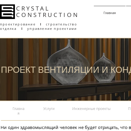
CRYSTAL
Главная
CONSTRUCT
I
ON
проектирование
l
строительство
отделка
l
управление проектами
ПРОЕКТ ВЕНТИЛЯЦИИ И КОН
Главна
Услуги
Инженерные проекты
П
я
Ни один здравомыслящий человек не будет отрицать, что во