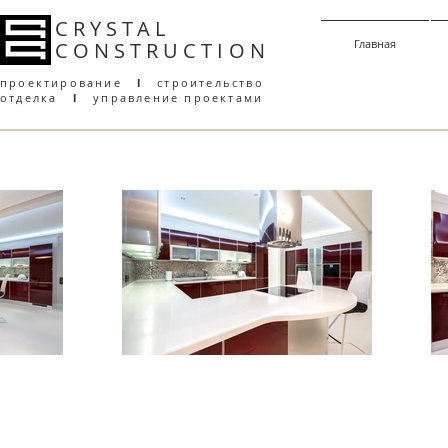
CRYSTAL
Главная
CONSTRUCT
I
ON
проектирование
l
строительство
отделка
l
управление проектами