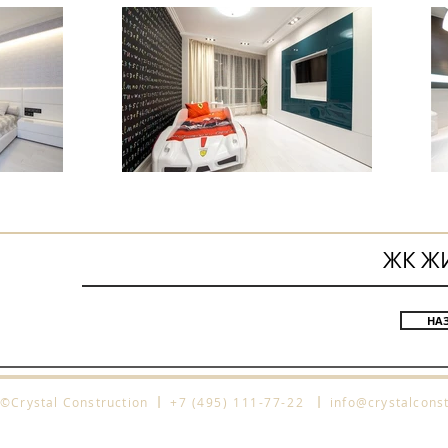
ЖК Ж
НА
l
l
©Crystal Construction
+7 (495) 111-77-22
info@crystalconst