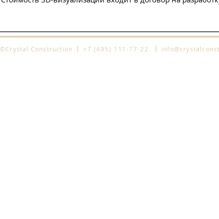
l
l
©Crystal Construction
+7 (495) 111-77-22
info@crystalconst