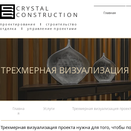
CRYSTAL
Главная
CONSTRUCT
I
ON
проектирование
l
строительство
отделка
l
управление проектами
ТРЕХМЕРНАЯ ВИЗУАЛИЗАЦИЯ
Главна
Услуги
Трехмерная визуализация проек
я
​Трехмерная визуализация проекта нужна для того, чтобы п