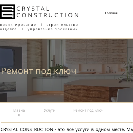
CRYSTAL
Главная
CONSTRUCT
I
ON
проектирование
l
строительство
отделка
l
управление проектами
Ремонт под ключ
Главна
Услуги
Ремонт под ключ
я
​CRYSTAL CONSTRUCTION - это все услуги в одном месте. 