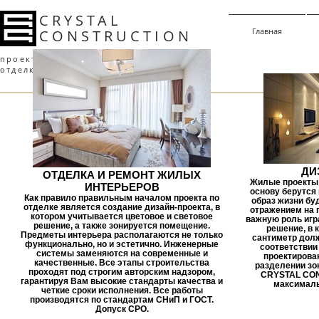
CRYSTAL
Главная
CONSTRUCT
I
ON
проектирование
l
строительство
отделка
l
управление проектами
ДИ
ОТДЕЛКА И РЕМОНТ ЖИЛЫХ
Жилые проекты -
ИНТЕРЬЕРОВ
основу берутся
Как правило правильным началом проекта по
образ жизни б
отделке является создание дизайн-проекта, в
отражением на п
котором учитывается цветовое и световое
важную роль игр
решение, а также зонируется помещение.
решение, в 
Предметы интерьера располагаются не только
сантиметр дол
функционально, но и эстетично. Инженерные
соответствии 
системы заменяются на современные и
проектирова
качественные. Все этапы строительства
разделении зо
проходят под строгим авторским надзором,
CRYSTAL CON
гарантируя Вам высокие стандарты качества и
максималь
четкие сроки исполнения. Все работы
производятся по стандартам СНиП и ГОСТ.
Допуск СРО.