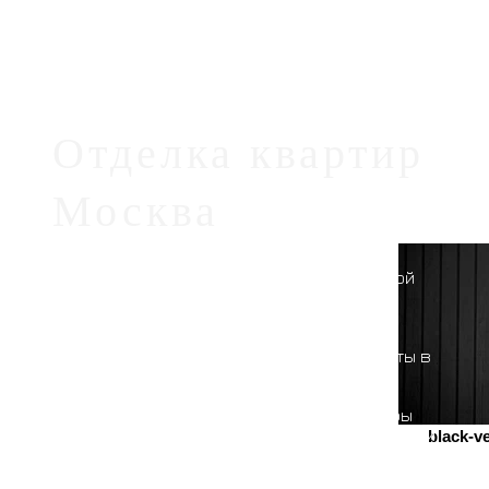
Отделка квартир
Москва
Доверяя отделку элитной квартиры в
новостройке архитектурно-строительной
компании CRYSTAL CONSTRUCTION, вы
получаете детальный расчет затрат по
необходимым работам и наслаждаетесь
ответственным воплощением вашей мечты в
реальность нашей командой.
Стоимость и цена отделки вашей квартиры
будут зависеть от материалов стен, площади
black-ve
квартиры и варианта производимой отделки.