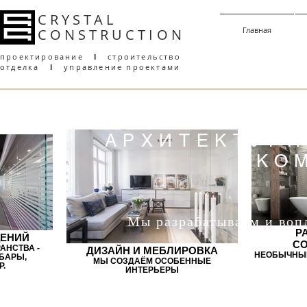
CRYSTAL
Главная
CONSTRUCT
I
ON
проектирование
l
строительство
отделка
l
управление проектами
АРХИТЕКТУРН
КО
Мы разрабатываем и воп
Р
ЕНИЙ
С
АНСТВА -
ДИЗАЙН И МЕБЛИРОВКА
НЕОБЫЧНЫЕ
БАРЫ,
МЫ СОЗДАЁМ ОСОБЕННЫЕ
Р.
ИНТЕРЬЕРЫ